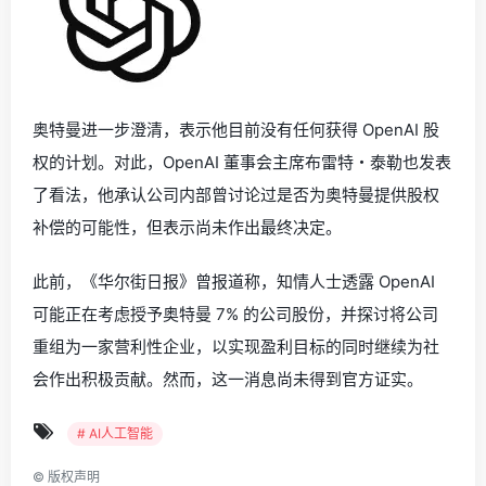
奥特曼进一步澄清，表示他目前没有任何获得 OpenAI 股
权的计划。对此，OpenAI 董事会主席布雷特・泰勒也发表
了看法，他承认公司内部曾讨论过是否为奥特曼提供股权
补偿的可能性，但表示尚未作出最终决定。
此前，《华尔街日报》曾报道称，知情人士透露 OpenAI
可能正在考虑授予奥特曼 7% 的公司股份，并探讨将公司
重组为一家营利性企业，以实现盈利目标的同时继续为社
会作出积极贡献。然而，这一消息尚未得到官方证实。
# AI人工智能
©
版权声明