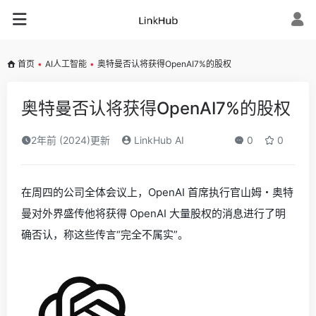
首页
•
AI人工智能
•
奥特曼否认将获得OpenAI7%的股权
奥特曼否认将获得OpenAI7%的股权
2年前 (2024)更新
LinkHub AI
0
0
在周四的公司全体会议上，OpenAI 首席执行官山姆・奥特
曼对外界盛传他将获得 OpenAI 大量股权的消息进行了明
确否认，称这些传言“完全不属实”。